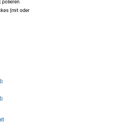
polieren.
ckes (mit oder
it