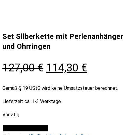
Set Silberkette mit Perlenanhänger
und Ohrringen
Ursprünglicher
Aktueller
127,00
€
114,30
€
Preis
Preis
war:
ist:
Gemäß § 19 UStG wird keine Umsatzsteuer berechnet.
127,00 €
114,30 €.
Lieferzeit
ca. 1-3 Werktage
Vorrätig
Set
IN DEN WARENKORB