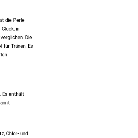
at die Perle
 Glück, in
verglichen. Die
l für Tränen. Es
rlen
. Es enthält
nannt
z, Chlor- und