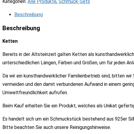
Silberkette
Kategorien:
Alle Produkte
,
Schmuck-Sets
mit
Beschreibung
Perlenanhänger
und
Beschreibung
Ohrringen
Ketten
Menge
Bereits in der Altsteinzeit galten Ketten als kunsthandwerkl
unterschiedlichen Längen, Farben und Größen, um für jeden Anla
Da wir ein kunsthandwerklicher Familienbetrieb sind, bitten wi
vermeiden und den damit verbundenen Aufwand in einem gerin
Umweltfreundlichkeit aufrufen.
Beim Kauf erhalten Sie ein Produkt, welches als Unikat gefert
Es handelt sich um ein Schmuckstück bestehend aus 925er Sil
Bitte beachten Sie auch unsere Reinigungshinweise.