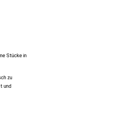
ene Stücke in
sch zu
t und