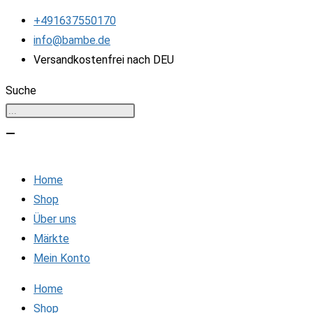
Zum
+491637550170
Inhalt
info@bambe.de
springen
Versandkostenfrei nach DEU
Suche
Home
Shop
Über uns
Märkte
Mein Konto
Home
Shop