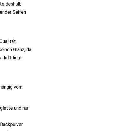
te deshalb
zender Seifen
Qualität,
seinen Glanz, da
n luftdicht
bhängig vom
glatte und nur
 Backpulver