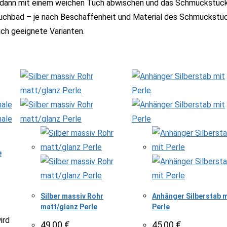
n dann mit einem weichen Tuch abwischen und das Schmuckstück 
tauchbad – je nach Beschaffenheit und Material des Schmuckstü
ich geeignete Varianten.
e
Silber massiv Rohr
Anhänger Silberstab m
matt/glanz Perle
Perle
ird
49,00
€
45,00
€