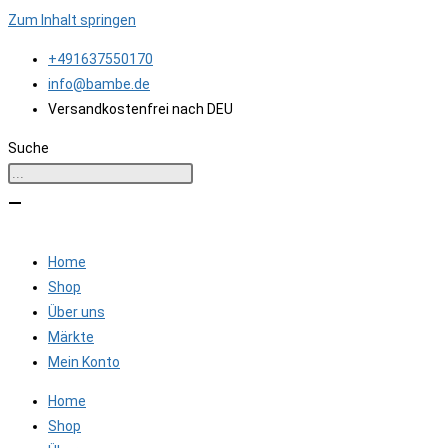
Zum Inhalt springen
+491637550170
info@bambe.de
Versandkostenfrei nach DEU
Suche
Home
Shop
Über uns
Märkte
Mein Konto
Home
Shop