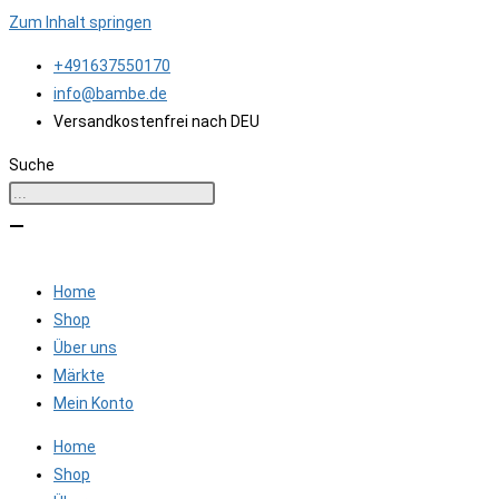
Zum Inhalt springen
+491637550170
info@bambe.de
Versandkostenfrei nach DEU
Suche
Home
Shop
Über uns
Märkte
Mein Konto
Home
Shop