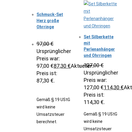
Schmuck-Set
Herz große
Ohrringe
Set Silberkette
97,00
€
mit
Perlenanhänger
Ursprünglicher
und Ohrringen
Preis war:
127,00
€
97,00 €
87,30
€
Aktueller
Ursprünglicher
Preis ist:
Preis war:
87,30 €.
127,00 €
114,30
€
Akt
Preis ist:
Gemäß § 19 UStG
114,30 €.
wird keine
Gemäß § 19 UStG
Umsatzsteuer
wird keine
berechnet.
Umsatzsteuer