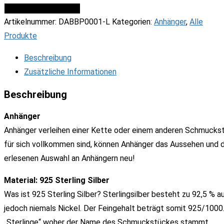
massiv
IN DEN WARENKORB
Rohr
Artikelnummer:
DABBP0001-L
Kategorien:
Anhänger
,
Alle
matt/glanz
Produkte
Perle
Beschreibung
Menge
Zusätzliche Informationen
Beschreibung
Anhänger
Anhänger verleihen einer Kette oder einem anderen Schmuckstü
für sich vollkommen sind, können Anhänger das Aussehen und de
erlesenen Auswahl an Anhängern neu!
Material: 925 Sterling Silber
Was ist 925 Sterling Silber? Sterlingsilber besteht zu 92,5 % a
jedoch niemals Nickel. Der Feingehalt beträgt somit 925/1000. 
„Sterlinge“ woher der Name des Schmuckstückes stammt.