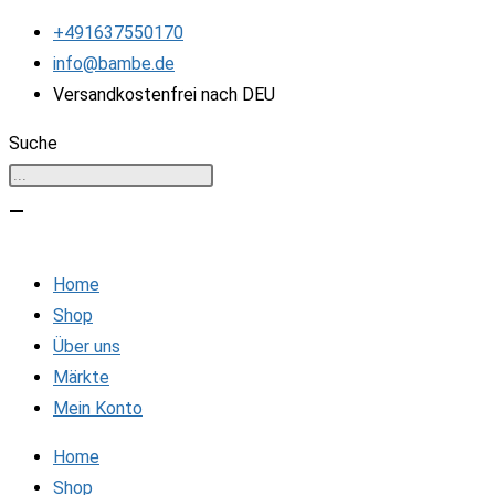
Zum
+491637550170
Inhalt
info@bambe.de
springen
Versandkostenfrei nach DEU
Suche
Home
Shop
Über uns
Märkte
Mein Konto
Home
Shop