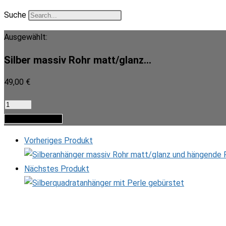
Suche
Ausgewählt:
Silber massiv Rohr matt/glanz…
49,00
€
Silber
massiv
In den Warenkorb
Rohr
Vorheriges Produkt
matt/glanz
Perle
Nächstes Produkt
Menge