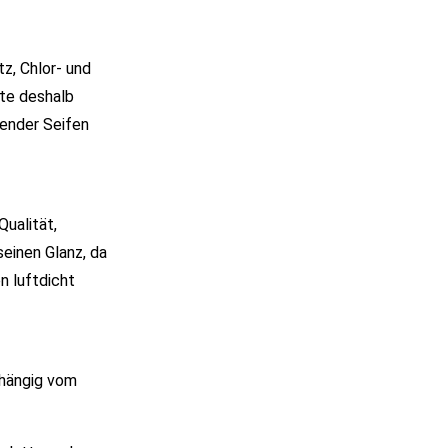
z, Chlor- und
te deshalb
zender Seifen
Qualität,
seinen Glanz, da
n luftdicht
bhängig vom