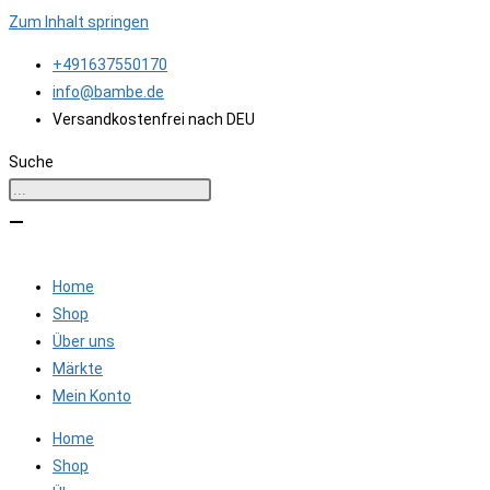
Zum Inhalt springen
+491637550170
info@bambe.de
Versandkostenfrei nach DEU
Suche
Home
Shop
Über uns
Märkte
Mein Konto
Home
Shop