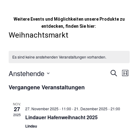
Weitere Events und Möglichkeiten unsere Produkte zu
entdecken, finden Sie hier:
Weihnachtsmarkt
Es sind keine anstehenden Veranstaltungen vorhanden.
Anstehende
Veranstal
Vera
Suche
Liste
Ansi
Suche
Datum
Vergangene Veranstaltungen
Navig
und
wählen.
Ansichten,
NOV.
Navigation
27
27. November 2025 - 11:00
-
21. Dezember 2025 - 21:00
2025
Lindauer Hafenweihnacht 2025
Lindau