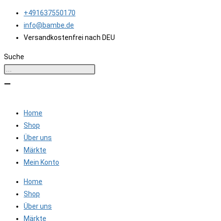
Zum
+491637550170
Inhalt
info@bambe.de
springen
Versandkostenfrei nach DEU
Suche
Home
Shop
Über uns
Märkte
Mein Konto
Home
Shop
Über uns
Märkte