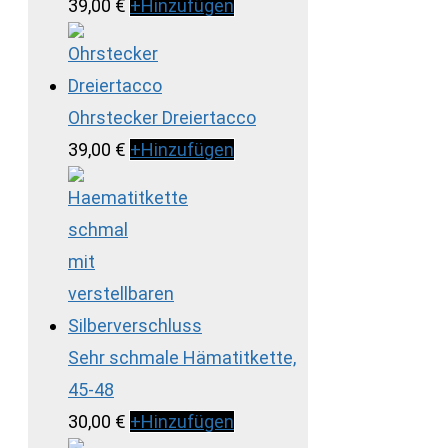
Dieses
39,00
€
+
Hinzufügen
Produkt
weist
mehrere
Varianten
Ohrstecker Dreiertacco
auf.
39,00
€
+
Hinzufügen
Die
Optionen
können
auf
der
Produktseite
gewählt
werden
Sehr schmale Hämatitkette,
45-48
30,00
€
+
Hinzufügen