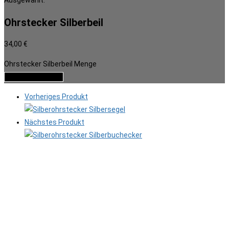
Ausgewählt:
Ohrstecker Silberbeil
34,00
€
Ohrstecker Silberbeil Menge
In den Warenkorb
Vorheriges Produkt
Nächstes Produkt