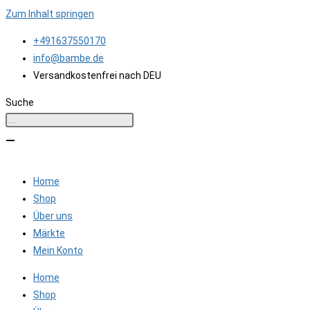
Zum Inhalt springen
+491637550170
info@bambe.de
Versandkostenfrei nach DEU
Suche
Home
Shop
Über uns
Märkte
Mein Konto
Home
Shop