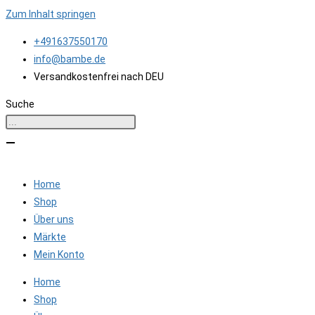
Zum Inhalt springen
+491637550170
info@bambe.de
Versandkostenfrei nach DEU
Suche
Home
Shop
Über uns
Märkte
Mein Konto
Home
Shop