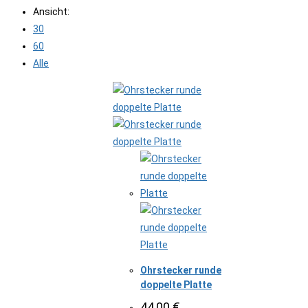
Ansicht:
30
60
Alle
Ohrstecker runde
doppelte Platte
44,00
€