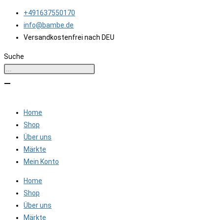
Zum
+491637550170
Inhalt
info@bambe.de
springen
Versandkostenfrei nach DEU
Suche
Home
Shop
Über uns
Märkte
Mein Konto
Home
Shop
Über uns
Märkte