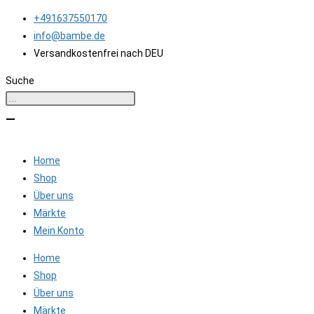
Zum
+491637550170
Inhalt
info@bambe.de
springen
Versandkostenfrei nach DEU
Suche
Home
Shop
Über uns
Märkte
Mein Konto
Home
Shop
Über uns
Märkte