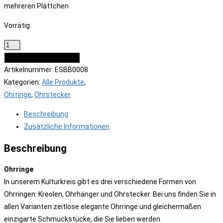
mehreren Plättchen
Vorrätig
Ohrstecker
runde
IN DEN WARENKORB
Platte
Artikelnummer:
ESBB0008
mit
Kategorien:
Alle Produkte
,
mehreren
Ohrringe
,
Ohrstecker
Plättchen
Beschreibung
Menge
Zusätzliche Informationen
Beschreibung
Ohrringe
In unserem Kulturkreis gibt es drei verschiedene Formen von
Ohrringen: Kreolen, Ohrhänger und Ohrstecker. Bei uns finden Sie in
allen Varianten zeitlose elegante Ohrringe und gleichermaßen
einzigarte Schmuckstücke, die Sie lieben werden.