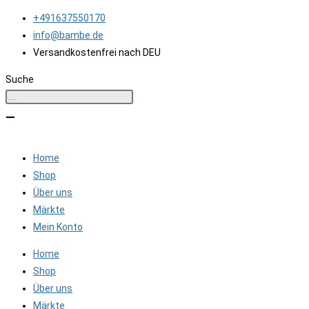
Zum
+491637550170
Inhalt
info@bambe.de
springen
Versandkostenfrei nach DEU
Suche
Home
Shop
Über uns
Märkte
Mein Konto
Home
Shop
Über uns
Märkte