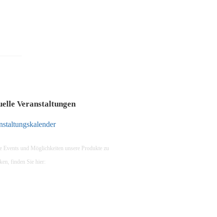
uelle Veranstaltungen
nstaltungskalender
e Events und Möglichkeiten unsere Produkte zu
ken, finden Sie hier: