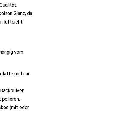
Qualität,
seinen Glanz, da
n luftdicht
bhängig vom
glatte und nur
 Backpulver
polieren.
ckes (mit oder