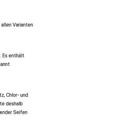
 allen Varianten
. Es enthält
nannt
z, Chlor- und
te deshalb
zender Seifen