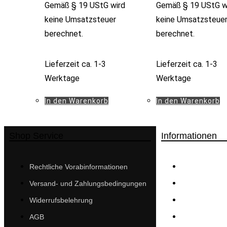
Gemäß § 19 UStG wird
Gemäß § 19 UStG w
keine Umsatzsteuer
keine Umsatzsteue
berechnet.
berechnet.
Lieferzeit
ca. 1-3
Lieferzeit
ca. 1-3
Werktage
Werktage
In den Warenkorb
In den Warenkorb
Shop Service
Informationen
Über uns
Rechtliche Vorabinformationen
Datenschut
Versand- und Zahlungsbedingungen
Impressum
Widerrufsbelehrung
Cookie-Richtl
AGB