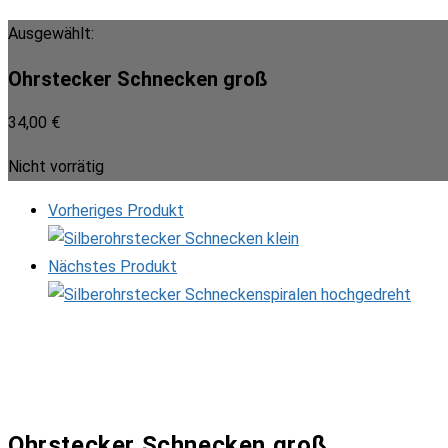
Ausgewählt:
Ohrstecker Schnecken groß
34,00
€
Nicht vorrätig
Vorheriges Produkt
Nächstes Produkt
Ohrstecker Schnecken groß