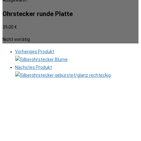
Ausgewählt:
Ohrstecker runde Platte
39,00
€
Nicht vorrätig
Vorheriges Produkt
Nächstes Produkt