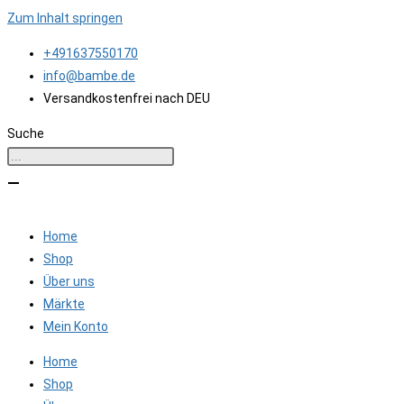
Zum Inhalt springen
+491637550170
info@bambe.de
Versandkostenfrei nach DEU
Suche
Home
Shop
Über uns
Märkte
Mein Konto
Home
Shop