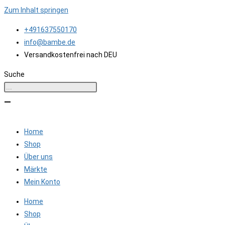
Zum Inhalt springen
+491637550170
info@bambe.de
Versandkostenfrei nach DEU
Suche
Home
Shop
Über uns
Märkte
Mein Konto
Home
Shop