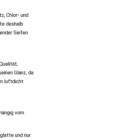
z, Chlor- und
te deshalb
zender Seifen
Qualität,
seinen Glanz, da
n luftdicht
bhängig vom
glatte und nur