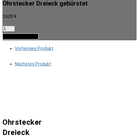
Ohrstecker Dreieck gebürstet
24,00
€
Ohrstecker
Dreieck
In den Warenkorb
gebürstet
Vorheriges Produkt
Menge
Nächstes Produkt
Ohrstecker
Dreieck