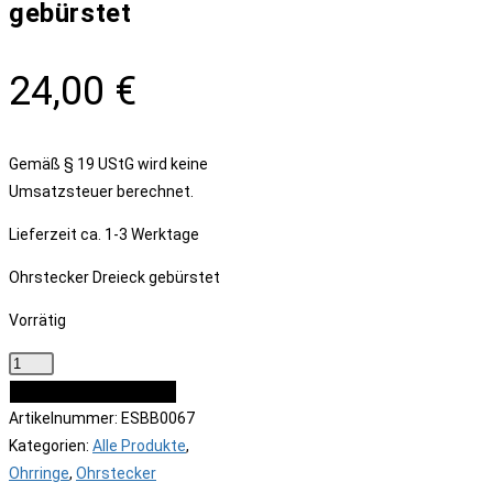
gebürstet
24,00
€
Gemäß § 19 UStG wird keine
Umsatzsteuer berechnet.
Lieferzeit
ca. 1-3 Werktage
Ohrstecker Dreieck gebürstet
Vorrätig
Ohrstecker
Dreieck
IN DEN WARENKORB
gebürstet
Artikelnummer:
ESBB0067
Menge
Kategorien:
Alle Produkte
,
Ohrringe
,
Ohrstecker