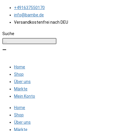
Zum
+491637550170
Inhalt
info@bambe.de
springen
Versandkostenfrei nach DEU
Suche
Home
Shop
Über uns
Märkte
Mein Konto
Home
Shop
Über uns
Märkte