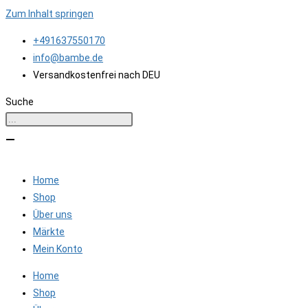
Zum Inhalt springen
+491637550170
info@bambe.de
Versandkostenfrei nach DEU
Suche
Home
Shop
Über uns
Märkte
Mein Konto
Home
Shop