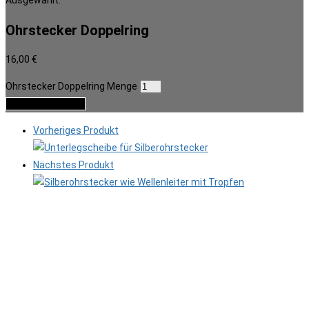
Ausgewählt:
Ohrstecker Doppelring
16,00
€
Ohrstecker Doppelring Menge
In den Warenkorb
Vorheriges Produkt
Nächstes Produkt