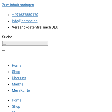
Zum Inhalt springen
+491637550170
info@bambe.de
Versandkostenfrei nach DEU
Suche
Home
Shop
Über uns
Märkte
Mein Konto
Home
Shop