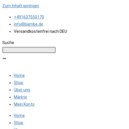
Zum Inhalt springen
+491637550170
info@bambe.de
Versandkostenfrei nach DEU
Suche
Home
Shop
Über uns
Märkte
Mein Konto
Home
Shop