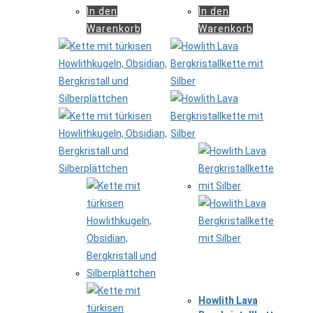
In den
In den
Warenkorb
Warenkorb
Howlith Lava