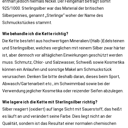
enthält jedoch niemals Nickel. Der Feingehalt beträgt somit
925/1000. Sterlingsilber war das Material der britischen
Silberpennies, genannt „Sterlinge“ woher der Name des
Schmuckstückes stammt.
Wie behandle ich die Kette richtig?
Die Kette besteht aus hochwertigen Mineralien/(Halb-)Edelsteinen
und Sterlingsilber, welches verglichen mit reinem Silber zwar härter
ist, aber dennoch vor alltäglichen Einwirkungen geschützt werden
muss. Schmutz, Chlor- und Salzwasser, Schweiß sowie Kosmetika
können ein Anlaufen und sonstige Makel am Schmuckstück
verursachen. Denken Sie bitte deshalb daran, dieses beim Sport,
Abwasch/Gartenarbeit etc., im Schwimmbad sowie bei der
Verwendung jeglicher Kosmetika oder reizender Seifen abzulegen.
Wie lagere ich die Kette mit Sterlingsilber richtig?
Silber reagiert (oxidiert) auf lange Sicht mit Sauerstoff, das heißt
es läuft an und verändert seine Farbe. Dies liegt nicht an der
Qualität, sondern ist das Resultat einer normalen chemischen