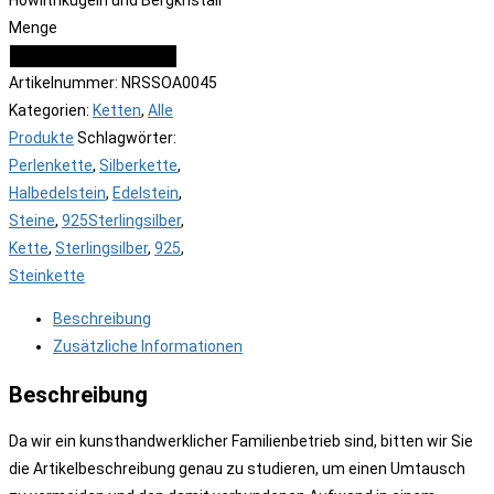
Howlithkugeln und Bergkristall
Menge
IN DEN WARENKORB
Artikelnummer:
NRSSOA0045
Kategorien:
Ketten
,
Alle
Produkte
Schlagwörter:
Perlenkette
,
Silberkette
,
Halbedelstein
,
Edelstein
,
Steine
,
925Sterlingsilber
,
Kette
,
Sterlingsilber
,
925
,
Steinkette
Beschreibung
Zusätzliche Informationen
Beschreibung
Da wir ein kunsthandwerklicher Familienbetrieb sind, bitten wir Sie
die Artikelbeschreibung genau zu studieren, um einen Umtausch