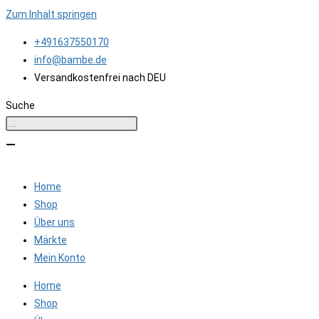
Zum Inhalt springen
+491637550170
info@bambe.de
Versandkostenfrei nach DEU
Suche
Home
Shop
Über uns
Märkte
Mein Konto
Home
Shop