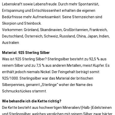
Lebenskraft sowie Lebensfreude. Durch mehr Spontanität,
Entspannung und Entschlossenheit erhalten die eigenen
Bedürfnisse mehr Aufmerksamkeit. Seine Sternzeichen sind
Skorpion und Steinbock.
Vorkommen: Grönland, Skandinavien, Großbritannien, Frankreich,
Deutschland, Österreich, Schweiz, Russland, China, Japan, Indien,
Australien
Material: 925 Sterling Silber
Was ist 925 Sterling Silber? Sterlingsilber besteht zu 92,5 % aus
reinem Silber und zu 7,5 % aus anderen Metallen, meist Kupfer. Es
enthält jedoch niemals Nickel. Der Feingehalt beträgt somit
925/1000. Sterlingsilber war das Material der britischen
Silberpennies, genannt „Sterlinge“ woher der Name des
Schmuckstückes stammt.
Wie behandle ich die Kette richtig?
Die Kette besteht aus hochwertigen Mineralien/(Halb-)Edelsteinen
und Sterlingsilber, welches verglichen mit reinem Silber zwar härter