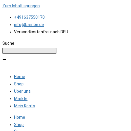
Zum Inhalt springen
+491637550170
info@bambe.de
Versandkostenfrei nach DEU
Suche
Home
Shop
Über uns
Märkte
Mein Konto
Home
Shop