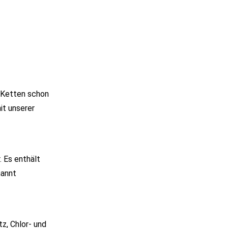
e Ketten schon
it unserer
. Es enthält
nannt
z, Chlor- und