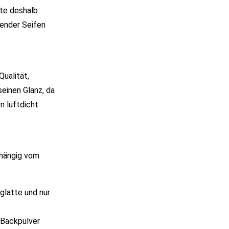
te deshalb
zender Seifen
Qualität,
seinen Glanz, da
n luftdicht
bhängig vom
glatte und nur
 Backpulver