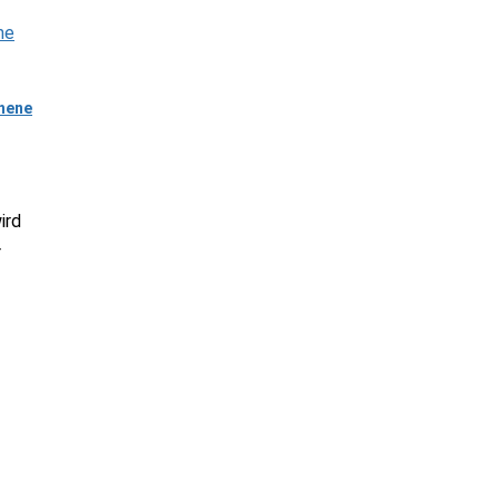
hene
ird
r