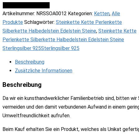
Achat
IN DEN WARENKORB
Perlenkette
Artikelnummer:
NRSSOA0012
Kategorien:
Ketten
,
Alle
Menge
Produkte
Schlagwörter:
Steinkette Kette Perlenkette
Silberkette Halbedelstein Edelstein Steine
,
Steinkette Kette
Perlenkette Silberkette Halbedelstein Edelstein Steine
Sterlingsilber 925Sterlingsilber 925
Beschreibung
Zusätzliche Informationen
Beschreibung
Da wir ein kunsthandwerklicher Familienbetrieb sind, bitten wi
vermeiden und den damit verbundenen Aufwand in einem gerin
Umweltfreundlichkeit aufrufen.
Beim Kauf erhalten Sie ein Produkt, welches als Unikat geferti