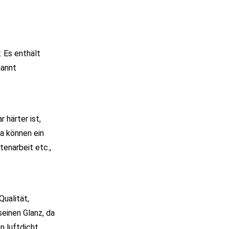
. Es enthält
nannt
 härter ist,
a können ein
enarbeit etc.,
Qualität,
seinen Glanz, da
n luftdicht