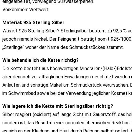
eingearbeitet, vorwiegend Süßwasserperlen.
Vorkommen: Weltweit
Material: 925 Sterling Silber
Was ist 925 Sterling Silber? Sterlingsilber besteht zu 92,5 % a
jedoch niemals Nickel. Der Feingehalt beträgt somit 925/1000. 
„Sterlinge“ woher der Name des Schmuckstückes stammt.
Wie behandle ich die Kette richtig?
Die Kette besteht aus hochwertigen Mineralien/(Halb-)Edelstein
aber dennoch vor alltäglichen Einwirkungen geschützt werden
Anlaufen und sonstige Makel am Schmuckstück verursachen. De
im Schwimmbad sowie bei der Verwendung jeglicher Kosmetika 
Wie lagere ich die Kette mit Sterlingsilber richtig?
Silber reagiert (oxidiert) auf lange Sicht mit Sauerstoff, das he
sondern ist das Resultat einer normalen chemischen Reaktion. 
es sich an der Kleidung und Haut durch Reibung selbst poliert.