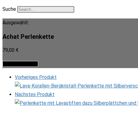
Suche
Ausgewählt:
Achat Perlenkette
79,00
€
Achat
In den Warenkorb
Perlenkette
Vorheriges Produkt
Menge
Nächstes Produkt