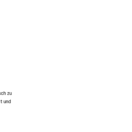
sch zu
t und