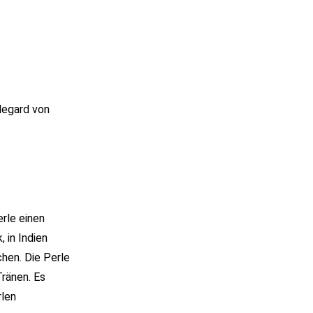
degard von
rle einen
 in Indien
chen. Die Perle
Tränen. Es
rlen