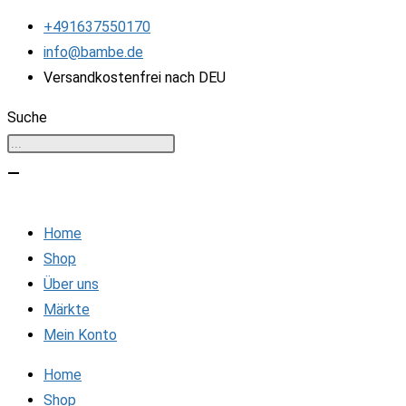
Zum
+491637550170
Inhalt
info@bambe.de
springen
Versandkostenfrei nach DEU
Suche
Home
Shop
Über uns
Märkte
Mein Konto
Home
Shop